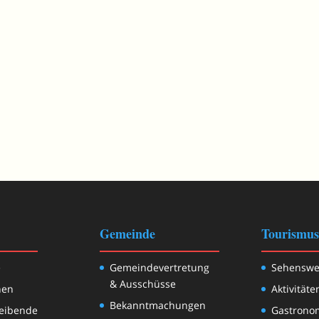
Gemeinde
Tourismus
e
Gemeindevertretung
Sehenswe
& Ausschüsse
nen
Aktivitäte
Bekanntmachungen
eibende
Gastrono