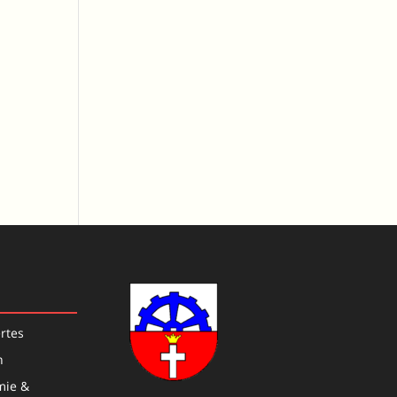
rtes
n
mie &