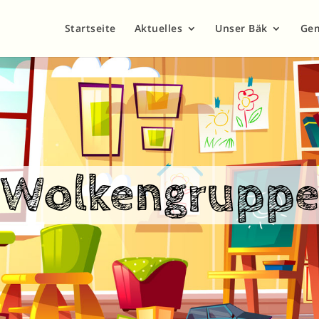
Startseite
Aktuelles
Unser Bäk
Ge
Wolken
grupp