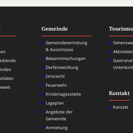
k
Gemeinde
Tourismu
e
Gemeindevertretung
Sehenswe
& Ausschüsse
nen
Aktivitäte
Bekanntmachungen
eibende
Gastrono
Dorfentwicklung
Unterkünf
inden
Ortsrecht
ivitäten
Feuerwehr
mwelt
Kontakt
Kindertagesstätte
Lageplan
Kontakt
Angebote der
Gemeinde
Anmietung