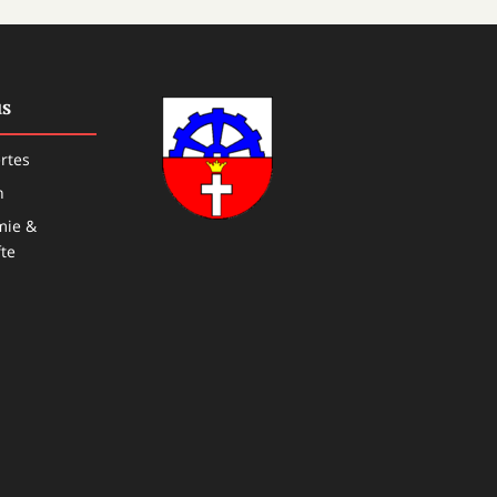
s
rtes
n
mie &
te