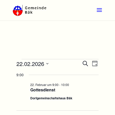
Veranstaltungen
Veranstal
Veranst
22.02.2026
Suche
Tag
Ansicht
Suche
für
Datum
Navigat
und
9:00
22.
wählen.
Ansichten,
Februar
22. Februar um 9:00
-
10:00
Navigation
Gottesdienst
2026
Dorfgemeinschaftshaus Bäk