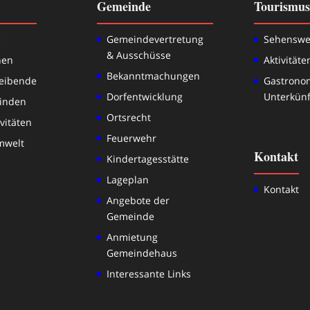
Gemeinde
Tourismus
e
Gemeindevertretung
Sehenswe
& Ausschüsse
nen
Aktivitäte
Bekanntmachungen
eibende
Gastrono
Dorfentwicklung
Unterkünf
inden
Ortsrecht
ivitäten
Feuerwehr
mwelt
Kontakt
Kindertagesstätte
Lageplan
Kontakt
Angebote der
Gemeinde
Anmietung
Gemeindehaus
Interessante Links