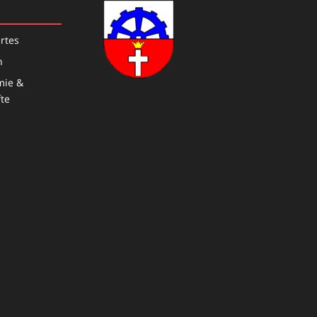
rtes
n
mie &
te